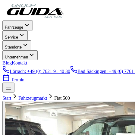
Fahrzeuge
Service
Standorte
Unternehmen
Blog
Kontakt
Lörrach
:
+49 (0) 7621 91 40 30
Bad Säckingen
:
+49 (0) 7761
Termin
Start
Fahrzeugmarkt
Fiat
500