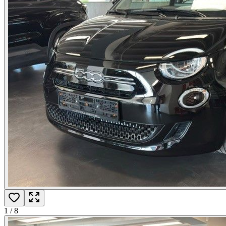
1
/
8