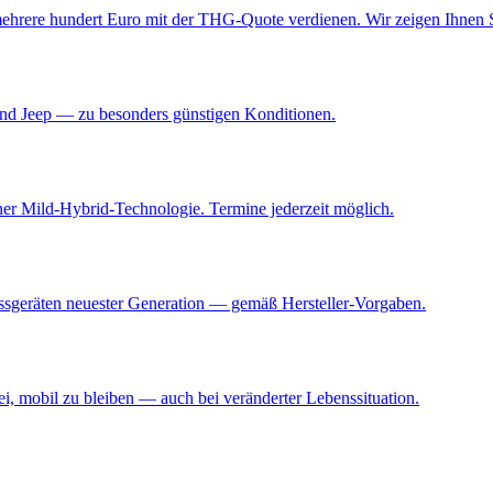
hrere hundert Euro mit der THG-Quote verdienen. Wir zeigen Ihnen Schr
 und Jeep — zu besonders günstigen Konditionen.
ner Mild-Hybrid-Technologie. Termine jederzeit möglich.
essgeräten neuester Generation — gemäß Hersteller-Vorgaben.
, mobil zu bleiben — auch bei veränderter Lebenssituation.