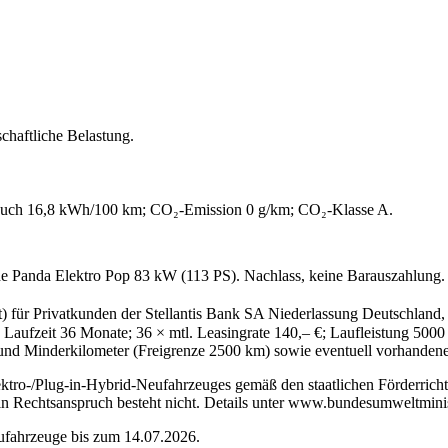
schaftliche Belastung.
auch 16,8 kWh/100 km; CO₂-Emission 0 g/km; CO₂-Klasse A.
ande Panda Elektro Pop 83 kW (113 PS). Nachlass, keine Barauszahlung.
t) für Privatkunden der Stellantis Bank SA Niederlassung Deutschland
aufzeit 36 Monate; 36 × mtl. Leasingrate 140,– €; Laufleistung 5000 
r- und Minderkilometer (Freigrenze 2500 km) sowie eventuell vorhande
tro-/Plug-in-Hybrid-Neufahrzeuges gemäß den staatlichen Förderrichtl
Ein Rechtsanspruch besteht nicht. Details unter www.bundesumweltmini
eufahrzeuge bis zum 14.07.2026.