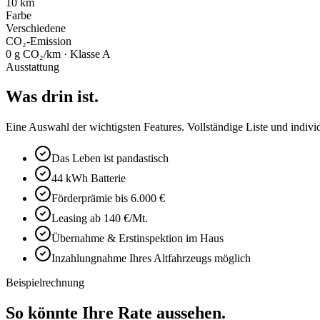
10 km
Farbe
Verschiedene
CO₂-Emission
0 g CO₂/km · Klasse A
Ausstattung
Was drin ist.
Eine Auswahl der wichtigsten Features. Vollständige Liste und indivi
Das Leben ist pandastisch
44 kWh Batterie
Förderprämie bis 6.000 €
Leasing ab 140 €/Mt.
Übernahme & Erstinspektion im Haus
Inzahlungnahme Ihres Altfahrzeugs möglich
Beispielrechnung
So könnte Ihre Rate aussehen.