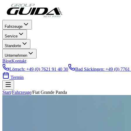
Fahrzeuge
Service
Standorte
Unternehmen
Blog
Kontakt
Lörrach
:
+49 (0) 7621 91 40 30
Bad Säckingen
:
+49 (0) 7761
Termin
Start
/
Fahrzeuge
/
Fiat
Grande Panda