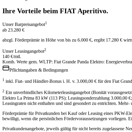
Ihre Vorteile beim FIAT Aperitivo.
1
Unser Barpreisangebot
ab 23.280 €
abzgl. Förderprämie in Höhe von bis zu 6.000 €, ergibt 17.280 € wirt
2
Unser Leasingangebot
140 €/mtl.
Komb. Werte gem. WLTP: Fiat Grande Panda Elektro: Energieverbr
Pflichtangaben & Bedingungen
1
inkl. Fiat- und Händler-Bonus i. H. v. 3.000,00 € für den Fiat Gr
2
Ein unverbindliches Kilometerleasingangebot (Bonität vorausgesetz
Elektro La Prima 83 kW (113 PS); Leasingsonderzahlung 3.000,00 €; L
Leasingraten nicht enthalten und sind gesondert zu entrichten. Meh
Förderprämie für Privatkunden bei Kauf oder Leasing eines PKW-Elek
bewilligt, wenn die persönlichen Fördervoraussetzungen vorliegen. 
Privatkundenangebote, jeweils gültig für nicht bereits zugelassene N