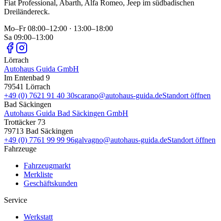
Fiat Professional, Abarth, Alfa Romeo, Jeep
im südbadischen
Dreiländereck.
Mo–Fr 08:00–12:00 · 13:00–18:00
Sa 09:00–13:00
Lörrach
Autohaus Guida GmbH
Im Entenbad 9
79541
Lörrach
+49 (0) 7621 91 40 30
scarano@autohaus-guida.de
Standort öffnen
Bad Säckingen
Autohaus Guida Bad Säckingen GmbH
Trottäcker 73
79713
Bad Säckingen
+49 (0) 7761 99 99 96
galvagno@autohaus-guida.de
Standort öffnen
Fahrzeuge
Fahrzeugmarkt
Merkliste
Geschäftskunden
Service
Werkstatt