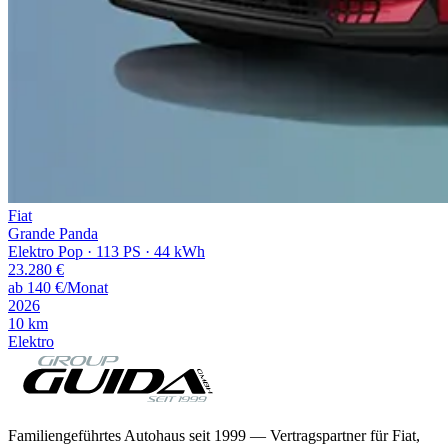
Fiat
Grande Panda
Elektro Pop · 113 PS · 44 kWh
23.280
€
ab
140
€/Monat
2026
10
km
Elektro
Familiengeführtes Autohaus seit
1999
— Vertragspartner für
Fiat,