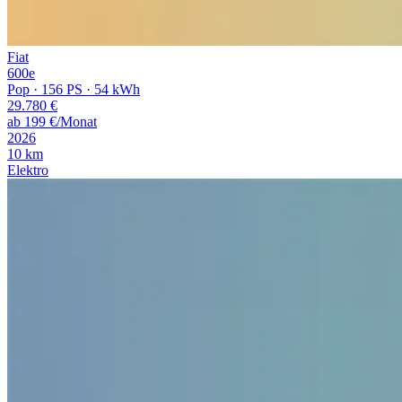
Fiat
600e
Pop · 156 PS · 54 kWh
29.780
€
ab
199
€/Monat
2026
10
km
Elektro