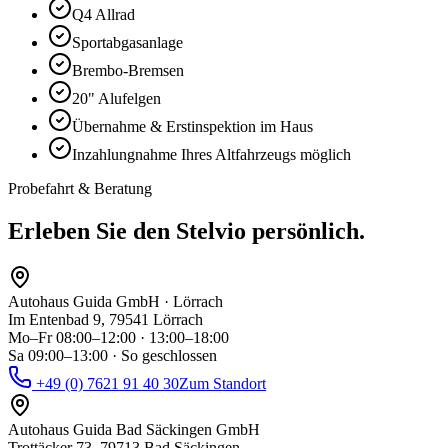
Q4 Allrad
Sportabgasanlage
Brembo-Bremsen
20" Alufelgen
Übernahme & Erstinspektion im Haus
Inzahlungnahme Ihres Altfahrzeugs möglich
Probefahrt & Beratung
Erleben Sie den
Stelvio
persönlich.
Autohaus Guida GmbH · Lörrach
Im Entenbad 9
,
79541
Lörrach
Mo–Fr 08:00–12:00 · 13:00–18:00
Sa 09:00–13:00
·
So geschlossen
+49 (0) 7621 91 40 30
Zum Standort
Autohaus Guida Bad Säckingen GmbH
Trottäcker 73
,
79713
Bad Säckingen