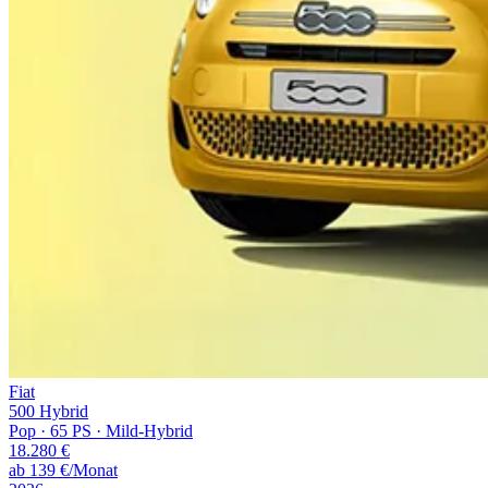
Fiat
500 Hybrid
Pop · 65 PS · Mild-Hybrid
18.280
€
ab
139
€/Monat